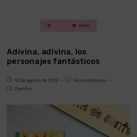
Saltar
al
contenido
0
MENÚ
Adivina, adivina, los
personajes fantásticos
Publicación
Comentarios
13 de agosto de 2019
Sin comentarios
de
de
Categoría
Cuentos
la
la
de
entrada:
entrada:
la
entrada: