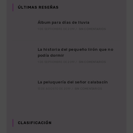
pestaña
pestaña
ÚLTIMAS RESEÑAS
Álbum para días de lluvia
1 DE SEPTIEMBRE DE 2019
/
SIN COMENTARIOS
La historia del pequeño lirón que no
podía dormir
1 DE SEPTIEMBRE DE 2019
/
SIN COMENTARIOS
La peluquería del señor calabacín
13 DE AGOSTO DE 2019
/
SIN COMENTARIOS
CLASIFICACIÓN