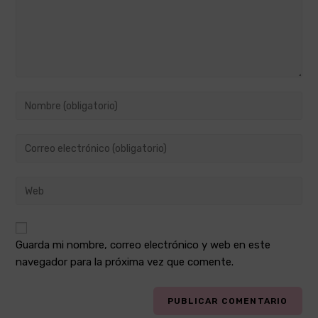
Introduce
tu
nombre
Introduce
o
tu
nombre
dirección
de
Introduce
de
usuario
la
correo
para
URL
electrónico
comentar
de
para
Guarda mi nombre, correo electrónico y web en este
tu
comentar
web
navegador para la próxima vez que comente.
(opcional)