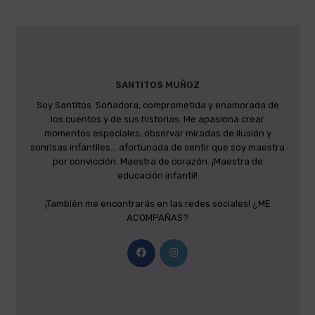
SANTITOS MUÑOZ
Soy Santitos. Soñadora, comprometida y enamorada de
los cuentos y de sus historias. Me apasiona crear
momentos especiales, observar miradas de ilusión y
sonrisas infantiles... afortunada de sentir que soy maestra
por convicción. Maestra de corazón. ¡Maestra de
educación infantil!
¡También me encontrarás en las redes sociales! ¿ME
ACOMPAÑAS?
Se
Se
abre
abre
en
en
una
una
nueva
nueva