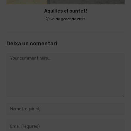
Aquil·les el puntet!
31 de gener de 2019
Deixa un comentari
Comment
Enter
your
name
Enter
or
your