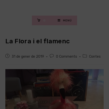
Skip
to
content
0
MENÚ
La Flora i el flamenc
Post
Post
Post
31 de gener de 2019
0 Comments
Contes
published:
comments:
category: