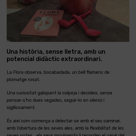
Una història, sense lletra, amb un
potencial didàctic extraordinari.
La Flora observa, bocabadada, un bell flamenc de
plomatge rosat.
Una curiositat galopant la colpeja i decideix, sense
pensar-s’ho dues vegades, seguir-lo en silenci i
sigil·losament.
És així com comença a delectar-se amb el seu caminar,
amb l’obertura de les seves ales, amb la flexibilitat de les
seves potes… els seus moviments li recorden el vaivé del