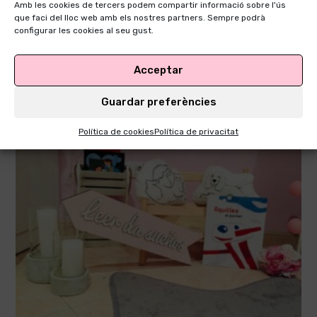
Amb les cookies de tercers podem compartir informació sobre l'ús
que faci del lloc web amb els nostres partners. Sempre podrà
configurar les cookies al seu gust.
La poma
Acceptar
1 de febrer de 2019
Guardar preferències
Política de cookies
Política de privacitat