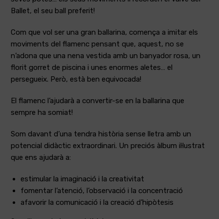
Ballet, el seu ball preferit!
Com que vol ser una gran ballarina, comença a imitar els
moviments del flamenc pensant que, aquest, no se
n’adona que una nena vestida amb un banyador rosa, un
florit gorret de piscina i unes enormes aletes… el
persegueix. Però, està ben equivocada!
El flamenc l’ajudarà a convertir-se en la ballarina que
sempre ha somiat!
Som davant d’una tendra història sense lletra amb un
potencial didàctic extraordinari. Un preciós àlbum il·lustrat
que ens ajudarà a:
estimular la imaginació i la creativitat
fomentar l’atenció, l’observació i la concentració
afavorir la comunicació i la creació d’hipòtesis