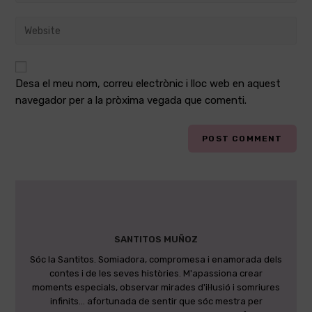
username
email
to
Enter
address
comment
your
to
website
comment
URL
Desa el meu nom, correu electrònic i lloc web en aquest
(optional)
navegador per a la pròxima vegada que comenti.
SANTITOS MUÑOZ
Sóc la Santitos. Somiadora, compromesa i enamorada dels
contes i de les seves històries. M'apassiona crear
moments especials, observar mirades d'il·lusió i somriures
infinits... afortunada de sentir que sóc mestra per