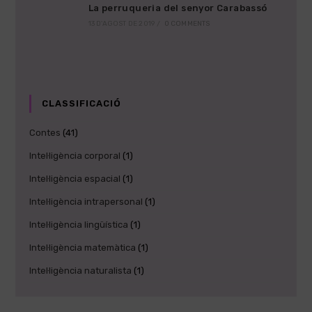
La perruqueria del senyor Carabassó
13 D'AGOST DE 2019
/
0 COMMENTS
CLASSIFICACIÓ
Contes
(41)
Intel·ligència corporal
(1)
Intel·ligència espacial
(1)
Intel·ligència intrapersonal
(1)
Intel·ligència lingüística
(1)
Intel·ligència matemàtica
(1)
Intel·ligència naturalista
(1)